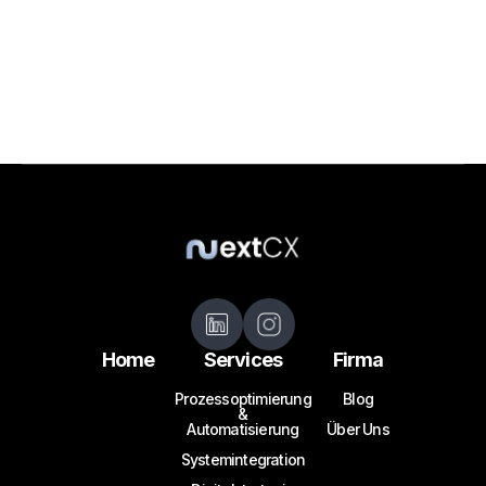
Automatisierung nimmt Ihnen Ihren Job? It's happening again.
Nächster Beitrag
Prozessautomatisierung im Mittelstand: So gewinnen Sie Kontrolle, Zeit 
und Wachstum
Home
Services
Firma
Prozessoptimierung
Blog
&
Automatisierung
Über Uns
Systemintegration